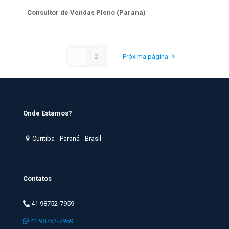
Consultor de Vendas Pleno (Paraná)
1
2
Próxima página
Onde Estamos?
Curitiba - Paraná - Brasil
Contatos
41 98752-7959
41 98752-7959