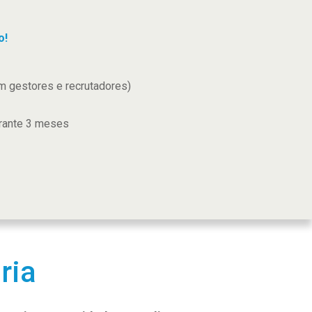
o!
om gestores e recrutadores)
urante 3 meses
ria